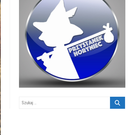
Szukaj
…