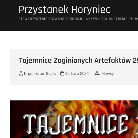
Przejdź
Przystanek Horyniec
do
treści
STOWARZYSZENIE ROZWOJU PROMOCJI I AKTYWNOŚCI NA TERENIE GMIN
Tajemnice Zaginionych Artefaktów 29
Organizator Rajdu
25 lipca 2024
Newsy