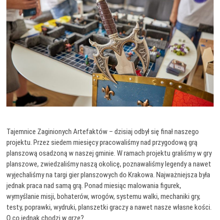
Tajemnice Zaginionych Artefaktów – dzisiaj odbył się finał naszego
projektu. Przez siedem miesięcy pracowaliśmy nad przygodową grą
planszową osadzoną w naszej gminie. W ramach projektu graliśmy w gry
planszowe, zwiedzaliśmy naszą okolicę, poznawaliśmy legendy a nawet
wyjechaliśmy na targi gier planszowych do Krakowa. Najważniejsza była
jednak praca nad samą grą. Ponad miesiąc malowania figurek,
wymyślanie misji, bohaterów, wrogów, systemu walki, mechaniki gry,
testy, poprawki, wydruki, planszetki graczy a nawet nasze własne kości.
O co jednak chodzi w grze?