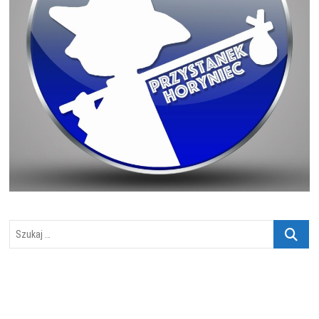
Szukaj
…