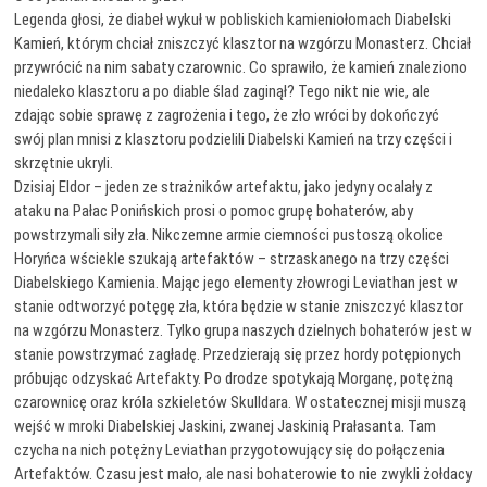
Legenda głosi, że diabeł wykuł w pobliskich kamieniołomach Diabelski
Kamień, którym chciał zniszczyć klasztor na wzgórzu Monasterz. Chciał
przywrócić na nim sabaty czarownic. Co sprawiło, że kamień znaleziono
niedaleko klasztoru a po diable ślad zaginął? Tego nikt nie wie, ale
zdając sobie sprawę z zagrożenia i tego, że zło wróci by dokończyć
swój plan mnisi z klasztoru podzielili Diabelski Kamień na trzy części i
skrzętnie ukryli.
Dzisiaj Eldor – jeden ze strażników artefaktu, jako jedyny ocalały z
ataku na Pałac Ponińskich prosi o pomoc grupę bohaterów, aby
powstrzymali siły zła. Nikczemne armie ciemności pustoszą okolice
Horyńca wściekle szukają artefaktów – strzaskanego na trzy części
Diabelskiego Kamienia. Mając jego elementy złowrogi Leviathan jest w
stanie odtworzyć potęgę zła, która będzie w stanie zniszczyć klasztor
na wzgórzu Monasterz. Tylko grupa naszych dzielnych bohaterów jest w
stanie powstrzymać zagładę. Przedzierają się przez hordy potępionych
próbując odzyskać Artefakty. Po drodze spotykają Morganę, potężną
czarownicę oraz króla szkieletów Skulldara. W ostatecznej misji muszą
wejść w mroki Diabelskiej Jaskini, zwanej Jaskinią Prałasanta. Tam
czycha na nich potężny Leviathan przygotowujący się do połączenia
Artefaktów. Czasu jest mało, ale nasi bohaterowie to nie zwykli żołdacy