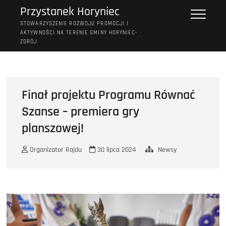
Przejdź
Przystanek Horyniec
do
STOWARZYSZENIE ROZWOJU PROMOCJI I
treści
AKTYWNOŚCI NA TERENIE GMINY HORYNIEC-
ZDRÓJ
Finał projektu Programu Równać
Szanse – premiera gry
planszowej!
Organizator Rajdu
30 lipca 2024
Newsy