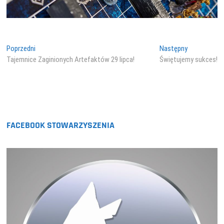
Nawigacja
Poprzedni
Następny
Poprzedni
Następny
wpis:
wpis:
Tajemnice Zaginionych Artefaktów 29 lipca!
Świętujemy sukces!
wpisu
FACEBOOK STOWARZYSZENIA