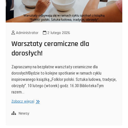
Administrator
2 lutego 2026
Warsztaty ceramiczne dla
dorosłych!
Zapraszamy na bezpłatne warsztaty ceramiczne dla
dorosłych!Będzie to kolejne spotkanie w ramach cyklu
inspirowanego książką „Folklor polski. Sztuka ludowa, tradycje,
obrzędy”. 10 lutego (wtorek) godz. 16.30 BibliotekaTym
razem…
Warsztaty
Zobacz więcej
ceramiczne
dla
Newsy
dorosłych!