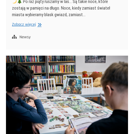
Po raz piąty ruszamy w las… Są takie noce, które
zostają w pamięci na długo. Noce, kiedy zamiast świateł
miasta wybieramy blask gwiazd, zamiast…
V
Zobacz więcej
Nocny
Rajd
Newsy
Pieszy
po
Roztoczu
–
Vox
Terrae