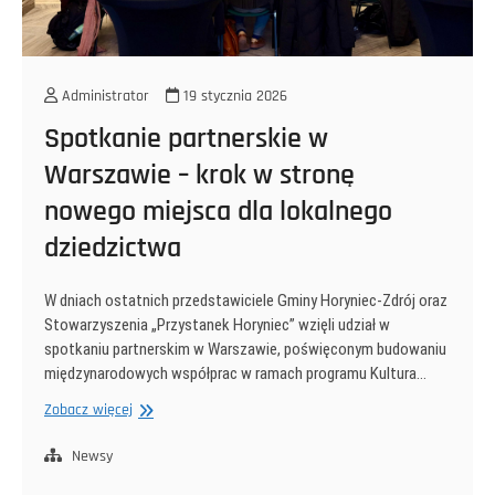
Administrator
19 stycznia 2026
Spotkanie partnerskie w
Warszawie – krok w stronę
nowego miejsca dla lokalnego
dziedzictwa
W dniach ostatnich przedstawiciele Gminy Horyniec-Zdrój oraz
Stowarzyszenia „Przystanek Horyniec” wzięli udział w
spotkaniu partnerskim w Warszawie, poświęconym budowaniu
międzynarodowych współprac w ramach programu Kultura…
Spotkanie
Zobacz więcej
partnerskie
w
Newsy
Warszawie