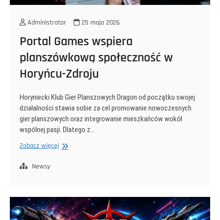
Administrator
25 maja 2026
Portal Games wspiera
planszówkową społeczność w
Horyńcu-Zdroju
Horyniecki Klub Gier Planszowych Dragon od początku swojej
działalności stawia sobie za cel promowanie nowoczesnych
gier planszowych oraz integrowanie mieszkańców wokół
wspólnej pasji. Dlatego z…
Portal
Zobacz więcej
Games
wspiera
Newsy
planszówkową
społeczność
w
Horyńcu-
Zdroju