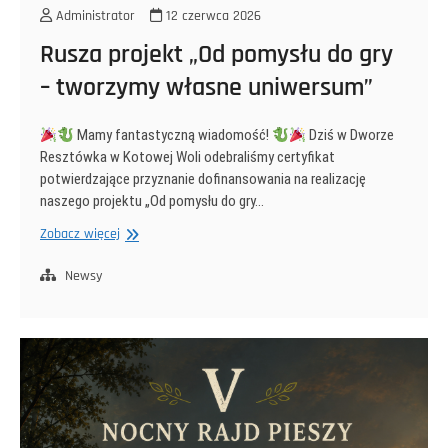
Administrator
12 czerwca 2026
Rusza projekt „Od pomysłu do gry
– tworzymy własne uniwersum”
Mamy fantastyczną wiadomość!
Dziś w Dworze
Resztówka w Kotowej Woli odebraliśmy certyfikat
potwierdzające przyznanie dofinansowania na realizację
naszego projektu „Od pomysłu do gry…
Rusza
Zobacz więcej
projekt
„Od
Newsy
pomysłu
do
gry
–
tworzymy
własne
uniwersum”