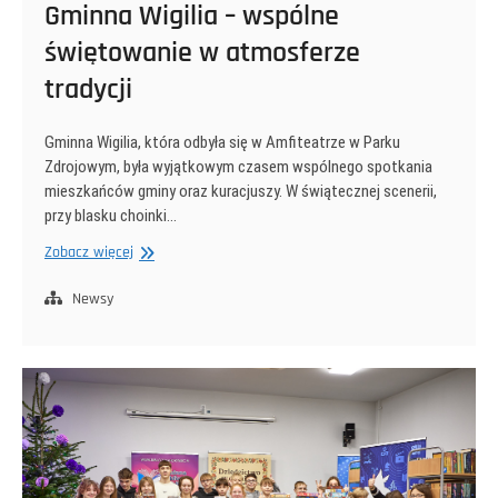
Gminna Wigilia – wspólne
świętowanie w atmosferze
tradycji
Gminna Wigilia, która odbyła się w Amfiteatrze w Parku
Zdrojowym, była wyjątkowym czasem wspólnego spotkania
mieszkańców gminy oraz kuracjuszy. W świątecznej scenerii,
przy blasku choinki…
Gminna
Zobacz więcej
Wigilia
–
Newsy
wspólne
świętowanie
w
atmosferze
tradycji