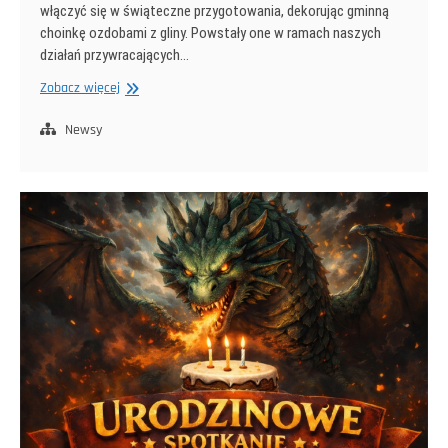
włączyć się w świąteczne przygotowania, dekorując gminną
choinkę ozdobami z gliny. Powstały one w ramach naszych
działań przywracających…
Ozdoby
Zobacz więcej
z
gliny
Newsy
na
gminnej
choince