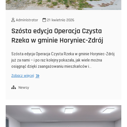
Administrator
21 kwietnia 2026
Szósta edycja Operacja Czysta
Rzeka w gminie Horyniec-Zdrój
Szósta edycja Operacja Czysta Rzeka w gminie Horyniec-Zdrój
już za nami – i po raz kolejny pokazała, jak wiele można
osiągnąć dzięki zaangażowaniu mieszkańców i…
Szósta
Zobacz więcej
edycja
Operacja
Newsy
Czysta
Rzeka
w
gminie
Horyniec-
Zdrój