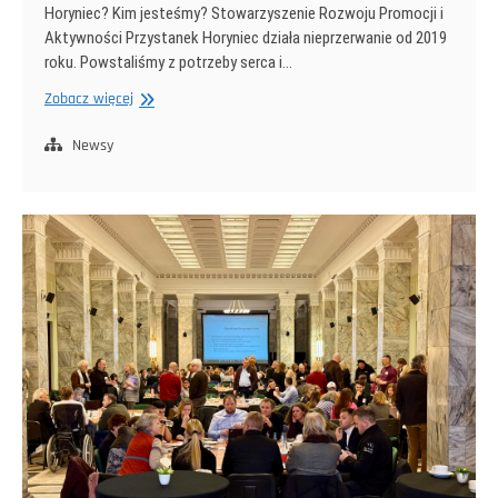
Horyniec? Kim jesteśmy? Stowarzyszenie Rozwoju Promocji i
Aktywności Przystanek Horyniec działa nieprzerwanie od 2019
roku. Powstaliśmy z potrzeby serca i…
Przekaż
Zobacz więcej
nam
1.5%
Newsy
swojego
podatku!