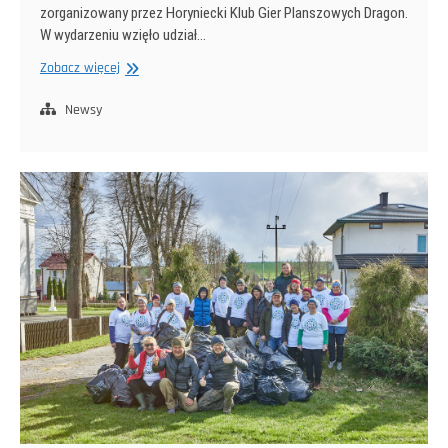
zorganizowany przez Horyniecki Klub Gier Planszowych Dragon.
W wydarzeniu wzięło udział…
Kosmiczne
Zobacz więcej
pojedynki
w
Newsy
Horyńcu-
Zdroju
–
turniej
Star
Realms
za
nami