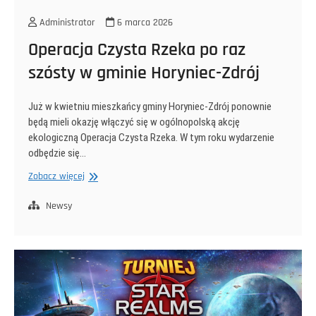
Administrator
6 marca 2026
Operacja Czysta Rzeka po raz
szósty w gminie Horyniec-Zdrój
Już w kwietniu mieszkańcy gminy Horyniec-Zdrój ponownie
będą mieli okazję włączyć się w ogólnopolską akcję
ekologiczną Operacja Czysta Rzeka. W tym roku wydarzenie
odbędzie się…
Operacja
Zobacz więcej
Czysta
Rzeka
Newsy
po
raz
szósty
w
gminie
Horyniec-
Zdrój