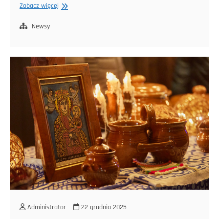
Nasza
Zobacz więcej
inicjatywa
Klub
Newsy
Gier
Planszowych
Dragon
wyróżniona
certyfikatem
uznania
Administrator
22 grudnia 2025