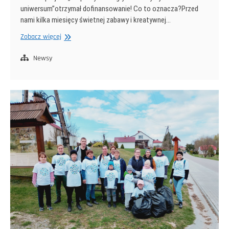
uniwersum”otrzymał dofinansowanie! Co to oznacza?Przed
nami kilka miesięcy świetnej zabawy i kreatywnej…
Od
Zobacz więcej
pomysłu
do
Newsy
gry
–
tworzymy
własne
uniwersum