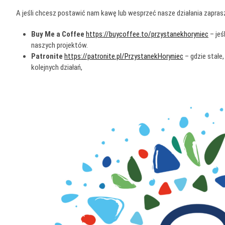
A jeśli chcesz postawić nam kawę lub wesprzeć nasze działania zapra
Buy Me a Coffee
https://buycoffee.to/przystanekhoryniec
– jeś
naszych projektów.
Patronite
https://patronite.pl/PrzystanekHoryniec
– gdzie stałe
kolejnych działań,