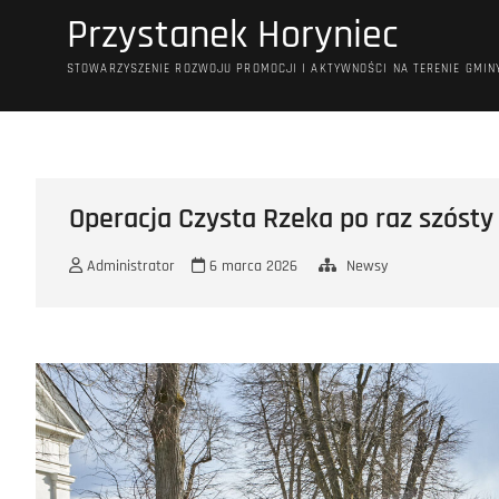
Przejdź
Przystanek Horyniec
do
treści
STOWARZYSZENIE ROZWOJU PROMOCJI I AKTYWNOŚCI NA TERENIE GMIN
Operacja Czysta Rzeka po raz szósty
Administrator
6 marca 2026
Newsy