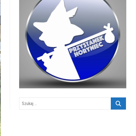
Szukaj
…