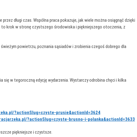
e przez długi czas. Wspólna praca pokazuje, jak wiele można osiągnąć dzięki
 to krok w stronę czystszego środowiska i piękniejszego otoczenia, z
 świeżym powietrzu, poznania sąsiadów i zrobienia czegoś dobrego dla
się w tegoroczną edycję wydarzenia. Wystarczy odrobina chęci i kilka
zeka.pl/?actionSlug=czyste-prusie&actionId=3624
racjarzeka.pl/?actionSlug=czyste-brusno-i-polanka&actionId=3633
eszcze piękniejsze i czystsze.