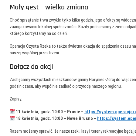
Mały gest – wielka zmiana
Choć sprzątanie trwa zwykle tylko kilka godzin, jego efekty są widoczn
zaangażowaniu lokalnej społeczności. Każdy podniesiony z ziemi odpad
którego korzystamy na co dzień.
Operacja Czysta Rzeka to także świetna okazja do spędzenia czasu na
naszej wspólnej przestrzeni.
Dołącz do akcji
Zachęcamy wszystkich mieszkańców gminy Horyniec-Zdrój do włączenia 
godzin czasu, aby wspólnie zadbać o przyrodę naszego regionu.
Zapisy:
11 kwietnia, godz. 10:00 – Prusie –
https://system.operacjar
18 kwietnia, godz. 10:00 – Nowe Brusno –
https://system.ope
Razem możemy sprawić, że nasze rzeki, lasy i tereny rekreacyjne będą j