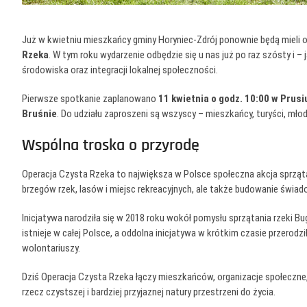
Już w kwietniu mieszkańcy gminy Horyniec-Zdrój ponownie będą mieli 
Rzeka
. W tym roku wydarzenie odbędzie się u nas już po raz szósty i –
środowiska oraz integracji lokalnej społeczności.
Pierwsze spotkanie zaplanowano
11 kwietnia o godz. 10:00 w Prusi
Bruśnie
. Do udziału zaproszeni są wszyscy – mieszkańcy, turyści, młod
Wspólna troska o przyrodę
Operacja Czysta Rzeka to największa w Polsce społeczna akcja sprzątani
brzegów rzek, lasów i miejsc rekreacyjnych, ale także budowanie świad
Inicjatywa narodziła się w 2018 roku wokół pomysłu sprzątania rzeki Bug
istnieje w całej Polsce, a oddolna inicjatywa w krótkim czasie przerodz
wolontariuszy.
Dziś Operacja Czysta Rzeka łączy mieszkańców, organizacje społeczne, 
rzecz czystszej i bardziej przyjaznej natury przestrzeni do życia.