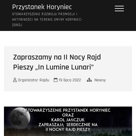
Przejdź
Przystanek Horyniec
do
STOWARZYSZENIE ROZWOJU PROMOCJI I
treści
AKTYWNOŚCI NA TERENIE GMINY HORYNIEC-
ZDRÓJ
Zapraszamy na II Nocy Rajd
Pieszy „In Lumine Lunari”
Organizator Rajdu
19 lipca 2022
Newsy