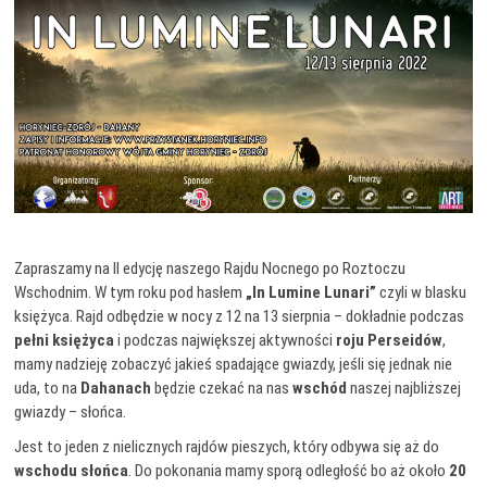
Zapraszamy na II edycję naszego Rajdu Nocnego po Roztoczu
Wschodnim. W tym roku pod hasłem
„In Lumine Lunari”
czyli w blasku
księżyca. Rajd odbędzie w nocy z 12 na 13 sierpnia – dokładnie podczas
pełni księżyca
i podczas największej aktywności
roju Perseidów
,
mamy nadzieję zobaczyć jakieś spadające gwiazdy, jeśli się jednak nie
uda, to na
Dahanach
będzie czekać na nas
wschód
naszej najbliższej
gwiazdy – słońca.
Jest to jeden z nielicznych rajdów pieszych, który odbywa się aż do
wschodu słońca
. Do pokonania mamy sporą odległość bo aż około
20