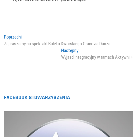
Nawigacja
Poprzedni
Poprzedni
wpis:
Zapraszamy na spektakl Baletu Dworskiego Cracovia Danza
wpisu
Następny
Następny
wpis:
Wyjazd Integracyjny w ramach Aktywni +
FACEBOOK STOWARZYSZENIA