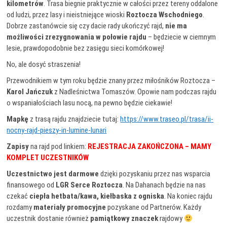
kilometrów
. Trasa biegnie praktycznie w całości przez tereny oddalone
od ludzi, przez lasy i nieistniejące wioski
Roztocza Wschodniego
.
Dobrze zastanówcie się czy dacie rady ukończyć rajd,
nie
ma
możliwości zrezygnowania w połowie rajdu
– będziecie w ciemnym
lesie, prawdopodobnie bez zasięgu sieci komórkowej!
No, ale dosyć straszenia!
Przewodnikiem w tym roku będzie znany przez miłośników Roztocza –
Karol Jańczuk
z Nadleśnictwa Tomaszów. Opowie nam podczas rajdu
o wspaniałościach lasu nocą, na pewno będzie ciekawie!
Mapkę
z trasą rajdu znajdziecie tutaj:
https://www.traseo.pl/trasa/ii-
nocny-rajd-pieszy-in-lumine-lunari
Zapisy
na rajd pod linkiem:
REJESTRACJA ZAKOŃCZONA – MAMY
KOMPLET UCZESTNIKÓW
Uczestnictwo jest darmowe
dzięki pozyskaniu przez nas wsparcia
finansowego od
LGR Serce Roztocza
. Na Dahanach będzie na nas
czekać
ciepła hetbata/kawa, kiełbaska z ogniska
. Na koniec rajdu
rozdamy
materiały promocyjne
pozyskane od Partnerów. Każdy
uczestnik dostanie również
pamiątkowy znaczek
rajdowy