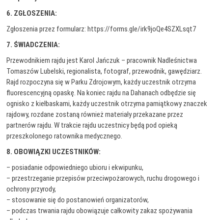
6. ZGŁOSZENIA:
Zgłoszenia przez formularz: https://forms.gle/irk9joQe4SZXLsqt7
7. ŚWIADCZENIA:
Przewodnikiem rajdu jest Karol Jańczuk – pracownik Nadleśnictwa
Tomaszów Lubelski, regionalista, fotograf, przewodnik, gawędziarz.
Rajd rozpoczyna się w Parku Zdrojowym, każdy uczestnik otrzyma
fluorescencyjną opaskę. Na koniec rajdu na Dahanach odbędzie się
ognisko z kiełbaskami, każdy uczestnik otrzyma pamiątkowy znaczek
rajdowy, rozdane zostaną również materiały przekazane przez
partnerów rajdu. W trakcie rajdu uczestnicy będą pod opieką
przeszkolonego ratownika medycznego.
8. OBOWIĄZKI UCZESTNIKÓW:
– posiadanie odpowiedniego ubioru i ekwipunku,
– przestrzeganie przepisów przeciwpożarowych, ruchu drogowego i
ochrony przyrody,
– stosowanie się do postanowień organizatorów,
– podczas trwania rajdu obowiązuje całkowity zakaz spożywania