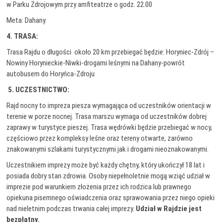
w Parku Zdrojowym przy amfiteatrze o godz. 22.00
Meta: Dahany.
4. TRASA:
Trasa Rajdu o długości
około 20 km przebiegać będzie: Horyniec-Zdrój –
Nowiny Horynieckie-Niwki-drogami leśnymi na Dahany-powrót
autobusem do Horyńca-Zdroju
5. UCZESTNICTWO:
Rajd nocny to impreza piesza wymagająca od uczestników orientacji w
terenie w porze nocnej. Trasa marszu wymaga od uczestników dobrej
zaprawy w turystyce pieszej. Trasa wędrówki będzie przebiegać w nocy,
częściowo przez kompleksy leśne oraz tereny otwarte, zarówno
znakowanymi szlakami turystycznymi jak i drogami nieoznakowanymi.
Uczestnikiem imprezy może być każdy chętny, który ukończył 18 lat i
posiada dobry stan zdrowia. Osoby niepełnoletnie mogą wziąć udział w
imprezie pod warunkiem złożenia przez ich rodzica lub prawnego
opiekuna pisemnego oświadczenia oraz sprawowania przez niego opieki
nad nieletnim podczas trwania całej imprezy.
Udział w Rajdzie jest
bezpłatny.