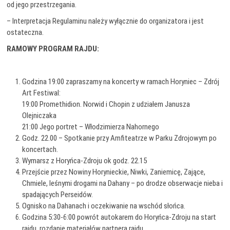
od jego przestrzegania.
– Interpretacja Regulaminu należy wyłącznie do organizatora i jest
ostateczna.
RAMOWY PROGRAM RAJDU:
Godzina 19:00 zapraszamy na koncerty w ramach Horyniec – Zdrój
Art Festiwal:
19:00 Promethidion. Norwid i Chopin z udziałem Janusza
Olejniczaka
21:00 Jego portret – Włodzimierza Nahornego
Godz. 22.00 – Spotkanie przy Amfiteatrze w Parku Zdrojowym po
koncertach.
Wymarsz z Horyńca-Zdroju ok godz. 22.15
Przejście przez Nowiny Horynieckie, Niwki, Zaniemicę, Zające,
Chmiele, leśnymi drogami na Dahany – po drodze obserwacje nieba i
spadających Perseidów.
Ognisko na Dahanach i oczekiwanie na wschód słońca.
Godzina 5:30-6:00 powrót autokarem do Horyńca-Zdroju na start
rajdu, rozdanie materiałów partnera rajdu.