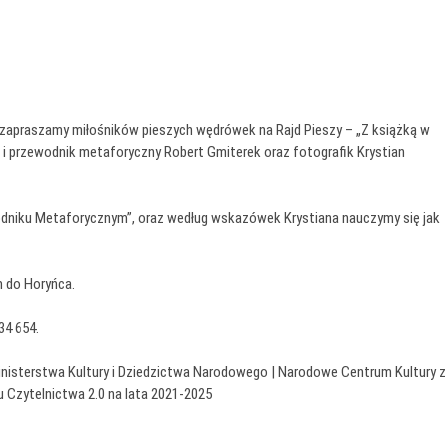
e zapraszamy miłośników pieszych wędrówek na Rajd Pieszy – „Z książką w
 i przewodnik metaforyczny Robert Gmiterek oraz fotografik Krystian
odniku Metaforycznym”, oraz według wskazówek Krystiana nauczymy się jak
m do Horyńca.
34 654.
nisterstwa Kultury i Dziedzictwa Narodowego | Narodowe Centrum Kultury z
 Czytelnictwa 2.0 na lata 2021-2025