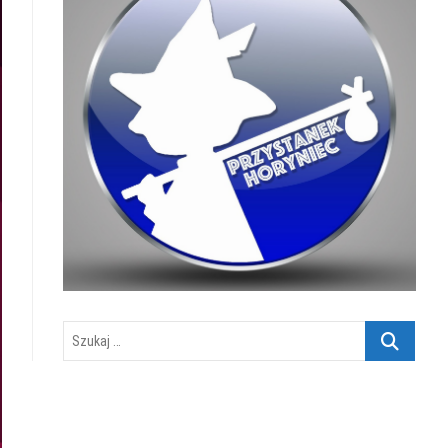
Szukaj
…