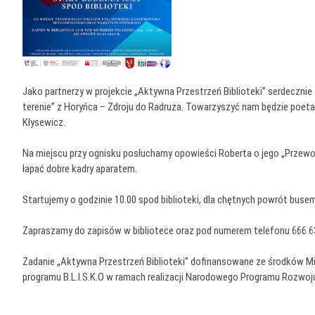
Jako partnerzy w projekcie „Aktywna Przestrzeń Biblioteki” serdeczni
terenie” z Horyńca – Zdroju do Radruża. Towarzyszyć nam będzie poeta
Kłysewicz.
Na miejscu przy ognisku posłuchamy opowieści Roberta o jego „Przew
łapać dobre kadry aparatem.
Startujemy o godzinie 10.00 spod biblioteki, dla chętnych powrót buse
Zapraszamy do zapisów w bibliotece oraz pod numerem telefonu 666 6
Zadanie „Aktywna Przestrzeń Biblioteki” dofinansowane ze środków Mi
programu B.L.I.S.K.O w ramach realizacji Narodowego Programu Rozwoju