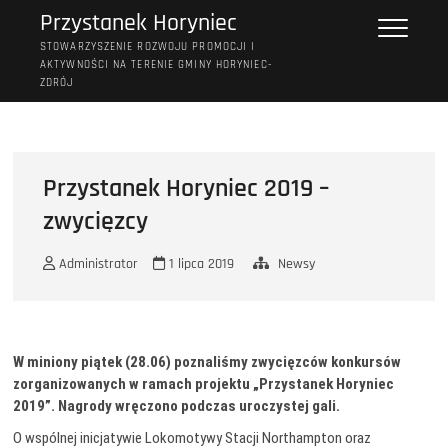
Przejdź
Przystanek Horyniec
do
STOWARZYSZENIE ROZWOJU PROMOCJI I
treści
AKTYWNOŚCI NA TERENIE GMINY HORYNIEC-
ZDRÓJ
Przystanek Horyniec 2019 –
zwycięzcy
Administrator
1 lipca 2019
Newsy
W miniony piątek (28.06) poznaliśmy zwycięzców konkursów
zorganizowanych w ramach projektu „Przystanek Horyniec
2019”. Nagrody wręczono podczas uroczystej gali.
O wspólnej inicjatywie Lokomotywy Stacji Northampton oraz