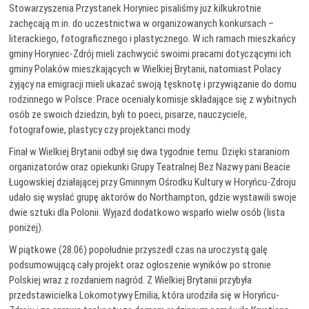
Stowarzyszenia Przystanek Horyniec pisaliśmy już kilkukrotnie
zachęcają m.in. do uczestnictwa w organizowanych konkursach –
literackiego, fotograficznego i plastycznego. W ich ramach mieszkańcy
gminy Horyniec-Zdrój mieli zachwycić swoimi pracami dotyczącymi ich
gminy Polaków mieszkających w Wielkiej Brytanii, natomiast Polacy
żyjący na emigracji mieli ukazać swoją tęsknotę i przywiązanie do domu
rodzinnego w Polsce. Prace oceniały komisje składające się z wybitnych
osób ze swoich dziedzin, byli to poeci, pisarze, nauczyciele,
fotografowie, plastycy czy projektanci mody.
Finał w Wielkiej Brytanii odbył się dwa tygodnie temu. Dzięki staraniom
organizatorów oraz opiekunki Grupy Teatralnej Bez Nazwy pani Beacie
Ługowskiej działającej przy Gminnym Ośrodku Kultury w Horyńcu-Zdroju
udało się wysłać grupę aktorów do Northampton, gdzie wystawili swoje
dwie sztuki dla Polonii. Wyjazd dodatkowo wsparło wielw osób (lista
poniżej).
W piątkowe (28.06) popołudnie przyszedł czas na uroczystą galę
podsumowującą cały projekt oraz ogłoszenie wyników po stronie
Polskiej wraz z rozdaniem nagród. Z Wielkiej Brytanii przybyła
przedstawicielka Lokomotywy Emilia, która urodziła się w Horyńcu-