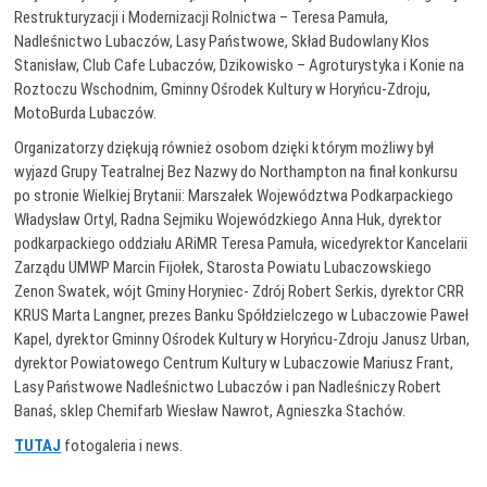
Restrukturyzacji i Modernizacji Rolnictwa – Teresa Pamuła,
Nadleśnictwo Lubaczów, Lasy Państwowe, Skład Budowlany Kłos
Stanisław, Club Cafe Lubaczów, Dzikowisko – Agroturystyka i Konie na
Roztoczu Wschodnim, Gminny Ośrodek Kultury w Horyńcu-Zdroju,
MotoBurda Lubaczów.
Organizatorzy dziękują również osobom dzięki którym możliwy był
wyjazd Grupy Teatralnej Bez Nazwy do Northampton na finał konkursu
po stronie Wielkiej Brytanii: Marszałek Województwa Podkarpackiego
Władysław Ortyl, Radna Sejmiku Wojewódzkiego Anna Huk, dyrektor
podkarpackiego oddziału ARiMR Teresa Pamuła, wicedyrektor Kancelarii
Zarządu UMWP Marcin Fijołek, Starosta Powiatu Lubaczowskiego
Zenon Swatek, wójt Gminy Horyniec- Zdrój Robert Serkis, dyrektor CRR
KRUS Marta Langner, prezes Banku Spółdzielczego w Lubaczowie Paweł
Kapel, dyrektor Gminny Ośrodek Kultury w Horyńcu-Zdroju Janusz Urban,
dyrektor Powiatowego Centrum Kultury w Lubaczowie Mariusz Frant,
Lasy Państwowe Nadleśnictwo Lubaczów i pan Nadleśniczy Robert
Banaś, sklep Chemifarb Wiesław Nawrot, Agnieszka Stachów.
TUTAJ
fotogaleria i news.