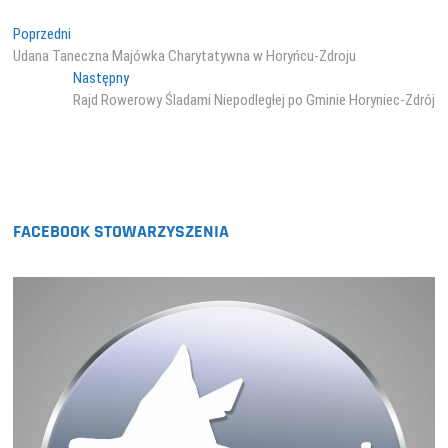
Nawigacja
Poprzedni
Poprzedni
wpis:
Udana Taneczna Majówka Charytatywna w Horyńcu-Zdroju
wpisu
Następny
Następny
wpis:
Rajd Rowerowy Śladami Niepodległej po Gminie Horyniec-Zdrój
FACEBOOK STOWARZYSZENIA