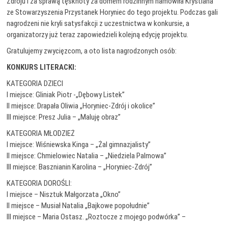
Zdroju i za sprawą tęsknoty za domem rodzinnym namówiła Krystiana
ze Stowarzyszenia Przystanek Horyniec do tego projektu. Podczas gali
nagrodzeni nie kryli satysfakcji z uczestnictwa w konkursie, a
organizatorzy już teraz zapowiedzieli kolejną edycję projektu.
Gratulujemy zwycięzcom, a oto lista nagrodzonych osób:
KONKURS LITERACKI:
KATEGORIA DZIECI
I miejsce: Gliniak Piotr -„Dębowy Listek”
II miejsce: Drapała Oliwia „Horyniec-Zdrój i okolice”
III miejsce: Presz Julia – „Maluję obraz”
KATEGORIA MŁODZIEŻ
I miejsce: Wiśniewska Kinga – „Żal gimnazjalisty”
II miejsce: Chmielowiec Natalia – „Niedziela Palmowa”
III miejsce: Basznianin Karolina – „Horyniec-Zdrój”
KATEGORIA DOROŚLI:
I miejsce – Nisztuk Małgorzata „Okno”
II miejsce – Musiał Natalia „Bajkowe popołudnie”
III miejsce – Maria Ostasz. „Roztocze z mojego podwórka” –