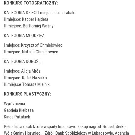
KONKURS FOTOGRAFICZNY:
KATEGORIA DZIECI:I miejsce Julia Tabaka
II miejsce: Kacper Hajdera
III miejsce: Bartłomiej Ważny
KATEGORIA MŁODZIEŻ:
I miejsce: Krzysztof Chmielowiec
II miejsce: Natalia Chmielowiec
KATEGORIA DOROŚLI:
I miejsce: Alicja Mróz
II miejsce: Rafał Nazarko
III miejsce Tomasz Mielnik
KONKURS PLASTYCZNY:
Wyróżnienia
Gabriela Kiełbasa
Kinga Patałuch
Pełna lista osób które wsparły finansowo zakup nagród: Robert Serkis
Wójt Gminy Horyniec – Zdrój, Bank Spółdzielczy w Lubaczowie, Agencja