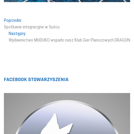
Nawigacja
Poprzedni
Poprzedni
wpis:
Spotkanie integracyjne w Suścu
wpisu
Następny
Następny
wpis:
Wydawnictwo MUDUKO wsparło nasz Klub Gier Planszowych DRAGON
FACEBOOK STOWARZYSZENIA