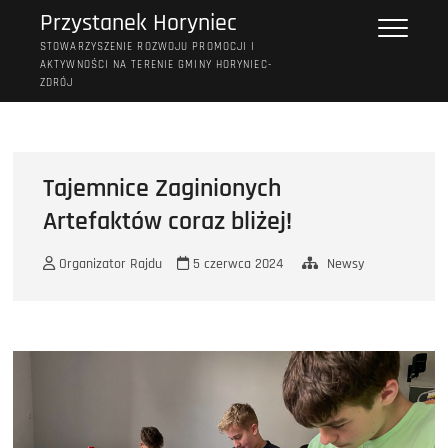
Przejdź
Przystanek Horyniec
do
STOWARZYSZENIE ROZWOJU PROMOCJI I
treści
AKTYWNOŚCI NA TERENIE GMINY HORYNIEC-
ZDRÓJ
Tajemnice Zaginionych
Artefaktów coraz bliżej!
Organizator Rajdu
5 czerwca 2024
Newsy