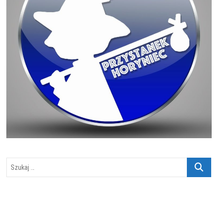
Szukaj
…