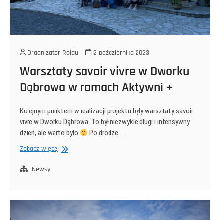
Organizator Rajdu
2 października 2023
Warsztaty savoir vivre w Dworku
Dąbrowa w ramach Aktywni +
Kolejnym punktem w realizacji projektu były warsztaty savoir
vivre w Dworku Dąbrowa. To był niezwykle długi i intensywny
dzień, ale warto było
Po drodze…
Warsztaty
Zobacz więcej
savoir
vivre
Newsy
w
Dworku
Dąbrowa
w