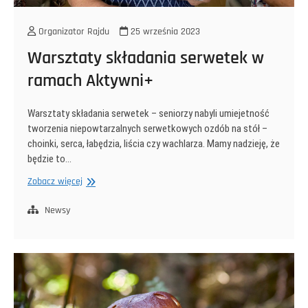
Organizator Rajdu
25 września 2023
Warsztaty składania serwetek w
ramach Aktywni+
Warsztaty składania serwetek – seniorzy nabyli umiejetność
tworzenia niepowtarzalnych serwetkowych ozdób na stół –
choinki, serca, łabędzia, liścia czy wachlarza. Mamy nadzieję, że
będzie to…
Warsztaty
Zobacz więcej
składania
serwetek
Newsy
w
ramach
Aktywni+