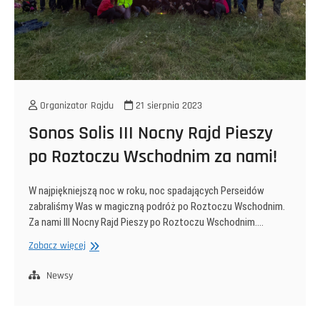
Organizator Rajdu
21 sierpnia 2023
Sonos Solis III Nocny Rajd Pieszy
po Roztoczu Wschodnim za nami!
W najpiękniejszą noc w roku, noc spadających Perseidów
zabraliśmy Was w magiczną podróż po Roztoczu Wschodnim.
Za nami III Nocny Rajd Pieszy po Roztoczu Wschodnim.…
Sonos
Zobacz więcej
Solis
III
Newsy
Nocny
Rajd