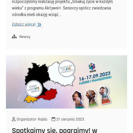
rozpoczęliśmy realizację projektu „Smakuj życie w każdym
wieku” z programu Aktywni+. Seniorzy oprócz zwiedzania
ośrodka mieli okazję wziąć…
Aktywni+
Zobacz więcej
wyjazd
integracyjny
Newsy
do
Ośrodka
Garncarskiego
w
Medyni
Głogowskiej
Organizator Rajdu
21 sierpnia 2023
Spotkajmy się, pograjmy! w