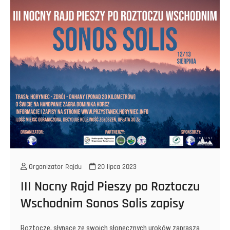
Pieszy
po
Roztoczu
Wschodnim
za
nami!
Organizator Rajdu
20 lipca 2023
III Nocny Rajd Pieszy po Roztoczu
Wschodnim Sonos Solis zapisy
Roztocze, słynące ze swoich słonecznych uroków zaprasza