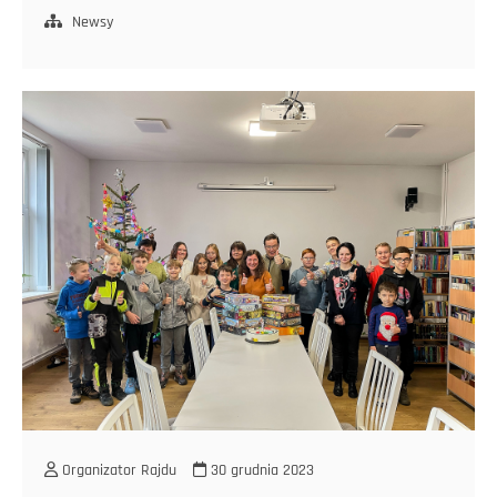
z
Newsy
młodzieżą
w
ramach
projektu
„Tajemnice
zaginionych
artefaktów”
z
Równać
Szanse
Organizator Rajdu
30 grudnia 2023