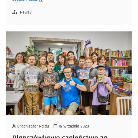
Roztoczańskim
Królem
Newsy
Grzybobrania!
Organizator Rajdu
19 września 2023