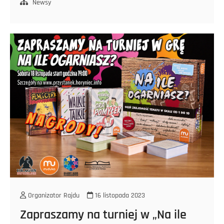
w
Newsy
ramach
Aktywni+
Organizator Rajdu
16 listopada 2023
Zapraszamy na turniej w „Na ile