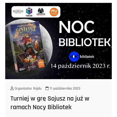
Puchacze
zakończona
Organizator Rajdu
11 października 2023
Turniej w grę Sojusz na już w
ramach Nocy Bibliotek