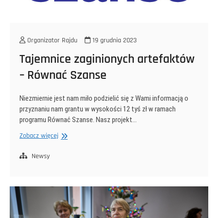
Organizator Rajdu
19 grudnia 2023
Tajemnice zaginionych artefaktów
– Równać Szanse
Niezmiernie jest nam miło podzielić się z Wami informacją o
przyznaniu nam grantu w wysokości 12 tyś zł w ramach
programu Równać Szanse. Nasz projekt…
Tajemnice
Zobacz więcej
zaginionych
artefaktów
Newsy
–
Równać
Szanse