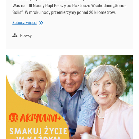
Was na… III Nocny Rajd Pieszy po Roztoczu Wschodnim „Sonos
Solis”. W mroku nocy przemierzymy ponad 20 kilometrów,…
III
Zobacz więcej
Nocny
Rajd
Newsy
Pieszy
po
Roztoczu
Wschodnim
Sonos
Solis
zapisy