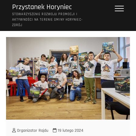
Przejdź
Przystanek Horyniec
do
STOWARZYSZENIE ROZWOJU PROMOCJI I
treści
AKTYWNOŚCI NA TERENIE GMINY HORYNIEC-
ZDRÓJ
Organizator Rajdu
19 lutego 2024