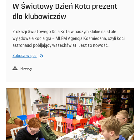
W Światowy Dzień Kota prezent
dla klubowiczów
Z okazji Światowego Dnia Kota w naszym klubie na stole
wylądowała kocia gra – MLEM Agencja Kosmieczna, czyli koci
astronauci pobijający wszechświat. Jest to nowość…
W
Zobacz więcej
Światowy
Dzień
Newsy
Kota
prezent
dla
klubowiczów