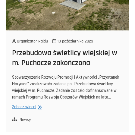
Organizator Rajdu
13 października 2023
Przebudowa świetlicy wiejskiej w
m. Puchacze zakończona
Stowarzyszenie Rozwoju Promocji i Aktywności „Przystanek
Horyniec” zrealizowało zadanie pn.: Przebudowa świetlicy
wiejskiej w m. Puchacze. Zadanie zostało dofinansowane w
ramach Programu Rozwoju Obszarów Wiejskich na lata…
Przebudowa
Zobacz więcej
świetlicy
wiejskiej
Newsy
w
m.