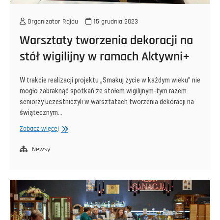
Organizator Rajdu
15 grudnia 2023
Warsztaty tworzenia dekoracji na
stół wigilijny w ramach Aktywni+
W trakcie realizacji projektu „Smakuj życie w każdym wieku” nie
mogło zabraknąć spotkań ze stołem wigilijnym-tym razem
seniorzy uczestniczyli w warsztatach tworzenia dekoracji na
świątecznym…
Warsztaty
Zobacz więcej
tworzenia
dekoracji
Newsy
na
stół
wigilijny
w
ramach
Aktywni+