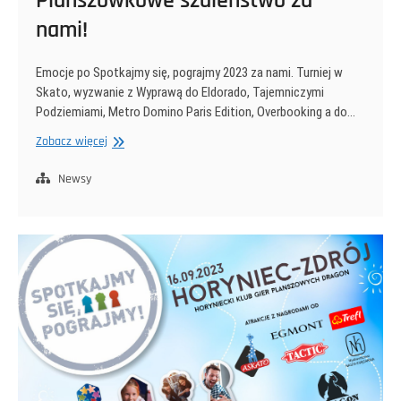
Planszówkowe szaleństwo za
nami!
Emocje po Spotkajmy się, pograjmy 2023 za nami. Turniej w
Skato, wyzwanie z Wyprawą do Eldorado, Tajemniczymi
Podziemiami, Metro Domino Paris Edition, Overbooking a do…
Planszówkowe
Zobacz więcej
szaleństwo
za
Newsy
nami!