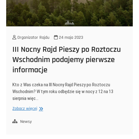
Organizator Rajdu
24 maja 2023
III Nocny Rajd Pieszy po Roztoczu
Wschodnim podajemy pierwsze
informacje
Kto z Was czeka na III Nocny Rajd Pieszy po Roztoczu
Wschodnim? W tym roku odbędzie się w nocy z 12 na 13
sierpnia więc…
III
Zobacz więcej
Nocny
Rajd
Newsy
Pieszy
po