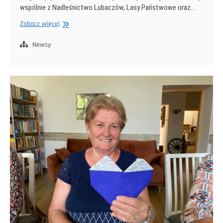
wspólnie z Nadleśnictwo Lubaczów, Lasy Państwowe oraz…
Rekordowe
Zobacz więcej
zbiory
podczas
Newsy
zawodów
o
tytuł
Roztoczańskiego
Króla
Grzybobrania