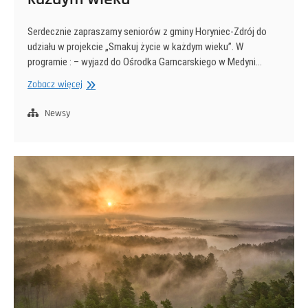
Serdecznie zapraszamy seniorów z gminy Horyniec-Zdrój do
udziału w projekcie „Smakuj życie w każdym wieku”. W
programie : – wyjazd do Ośrodka Garncarskiego w Medyni…
Zapraszamy
Zobacz więcej
seniorów
do
Newsy
udziału
w
projekcie
„Smakuj
życie
w
każdym
wieku”