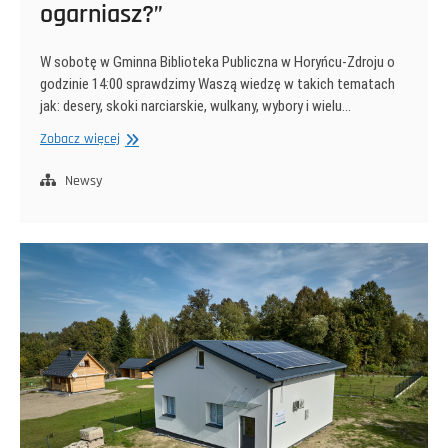
ogarniasz?”
W sobotę w Gminna Biblioteka Publiczna w Horyńcu-Zdroju o
godzinie 14:00 sprawdzimy Waszą wiedzę w takich tematach
jak: desery, skoki narciarskie, wulkany, wybory i wielu…
Zapraszamy
Zobacz więcej
na
turniej
Newsy
w
„Na
ile
ogarniasz?”