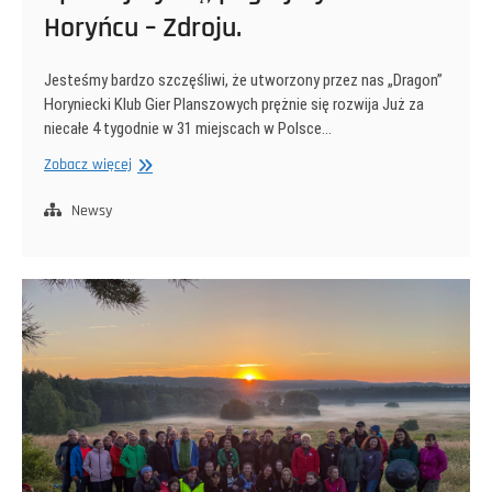
Horyńcu – Zdroju.
Jesteśmy bardzo szczęśliwi, że utworzony przez nas „Dragon”
Horyniecki Klub Gier Planszowych prężnie się rozwija Już za
niecałe 4 tygodnie w 31 miejscach w Polsce…
Spotkajmy
Zobacz więcej
się,
pograjmy!
Newsy
w
Horyńcu
–
Zdroju.