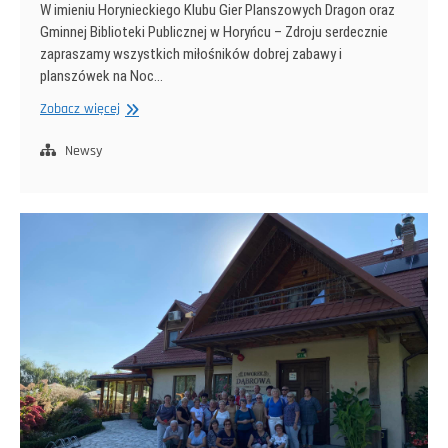
W imieniu Horynieckiego Klubu Gier Planszowych Dragon oraz
Gminnej Biblioteki Publicznej w Horyńcu – Zdroju serdecznie
zapraszamy wszystkich miłośników dobrej zabawy i
planszówek na Noc…
Turniej
Zobacz więcej
w
grę
Newsy
Sojusz
na
już
w
ramach
Nocy
Bibliotek