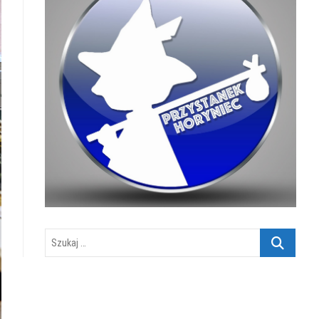
Szukaj
…