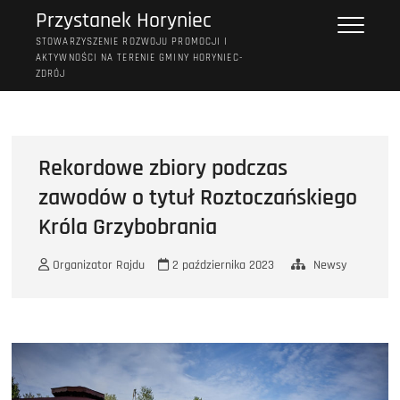
Przejdź
Przystanek Horyniec
do
STOWARZYSZENIE ROZWOJU PROMOCJI I
treści
AKTYWNOŚCI NA TERENIE GMINY HORYNIEC-
ZDRÓJ
Rekordowe zbiory podczas
zawodów o tytuł Roztoczańskiego
Króla Grzybobrania
Organizator Rajdu
2 października 2023
Newsy