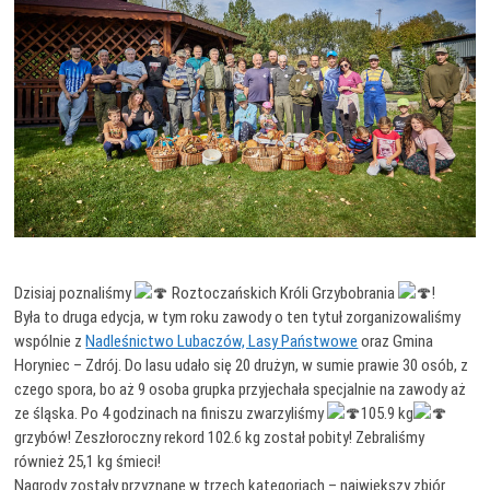
Dzisiaj poznaliśmy
Roztoczańskich Króli Grzybobrania
!
Była to druga edycja, w tym roku zawody o ten tytuł zorganizowaliśmy
wspólnie z
Nadleśnictwo Lubaczów, Lasy Państwowe
oraz
Gmina
Horyniec – Zdrój
. Do lasu udało się 20 drużyn, w sumie prawie 30 osób, z
czego spora, bo aż 9 osoba grupka przyjechała specjalnie na zawody aż
ze śląska. Po 4 godzinach na finiszu zwarzyliśmy
105.9 kg
grzybów! Zeszłoroczny rekord 102.6 kg został pobity! Zebraliśmy
również 25,1 kg śmieci!
Nagrody zostały przyznane w trzech kategoriach – największy zbiór