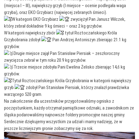
(miejsca I – III), największy grzyb (I miejsce – ocenie podlegała waga
grzyba), oraz EKO Grzybiarz (najwięcej zebranych śmieci).
W kategorii EKO Grzybiarz
zwyciężył Pan Janusz Wilczek,
który zebrał dokładnie 9 kg śmieci – oraz 2 kg grzybów.
W kategorii największy zbiór
tytuł Roztoczańskiego Króla
Grzybobrania zdobył
Pan Andrzej Antoniszyn zbierając 21.1 kg
grzybów.
Drugie miejsce zajął Pan Stanisław Piersiak – zeszłoroczny
zwycięzca zebrał w tym roku 20.9 kg grzybów.
Trzecie miejsce zdobyła Pani Ewelina Żelisko zbierając 14,6 kg
grzybów.
Tytuł Roztoczańskiego Króla Grzybobrania w kategorii największy
grzyb
zdobył Pan Stanisław Piersiak, którzy znalazł prawdziwka
warzącego 520 gram.
Na zakończenie dla uczestników przygotowaliśmy ognisko z
poczęstunkiem, każdy otrzymał pamiątkowe odznaki, a zawodnikom ze
śląska podarowaliśmy najnowsze foldery promocyjne naszej gminy.
Serdecznie dziękujemy wszystkim za udział i mamy nadzieję, że w
jeszcze liczniejszym gronie zobaczymy się za rok.