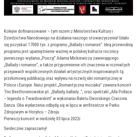
Kolejne dofinansowanie – tym razem z Ministerstwa Kultury i
Dziedzictwa Narodowego na działania naszego stowarzyszenia! Udało
się pozyskać 17000 tys. z programu „Ballady i romanse”. Ideą przewodnią
programu jest upamiętnienie ważnej w polskiej kulturze rocznicy
pierwszego wydania „Poezyj” Adama Mickiewicza zawierającego
„Ballady i romanse”, a także przypomnienie ich znaczenia w rozmaitych
przejawach współczesnych działań artystycznych inspirowanych tą
przełomową publikacją oraz wpływu na rozwój idei romantycznej w
Polsce i Europie. Nasz projekt „Romantyczna mozaika” zawiera koncert
Trio Beethovenowskie pt. „Ballady, ballady…”, oraz spektakl „Alla Pollaca
– legenda o Twardowskim” w wykonaniu Baletu Dworskiego Cracovia
Danza. Oba wydarzenia odbędą się w lipcu w amfiteatrze w Parku
Zdrojowym w Horyńcu – Zdroju.
Pierwszy koncert w niedzielę 03 lipca 2022r.
Serdecznie zapraszamy!