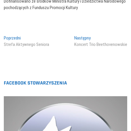
Dofinansowano ze środków Ministra Kultury i Dziedzictwa Narodowego
pochodzących z Funduszu Promocji Kultury
Nawigacja
Poprzedni
Następny
Poprzedni
Następny
wpis:
wpis:
Strefa Aktywnego Seniora
Koncert Trio Beethovenowskie
wpisu
FACEBOOK STOWARZYSZENIA