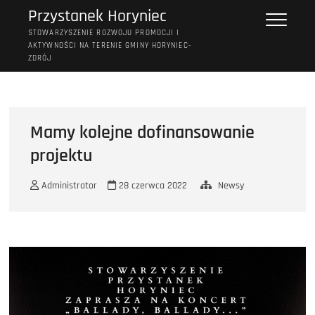
Przejdź
Przystanek Horyniec
do
STOWARZYSZENIE ROZWOJU PROMOCJI I
treści
AKTYWNOŚCI NA TERENIE GMINY HORYNIEC-
ZDRÓJ
Mamy kolejne dofinansowanie
projektu
Administrator
28 czerwca 2022
Newsy