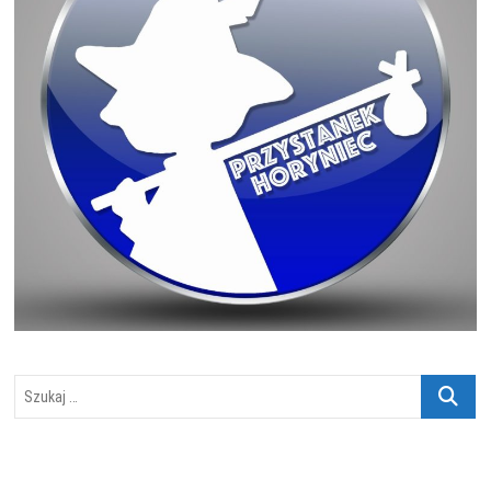
Szukaj
…