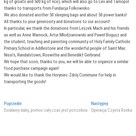
kg of groats and 500 kg of rice), which will also go to Lviv and Tarnopol
thanks to transports from Fundacja Folkowisko.
We also donated another 50 sleeping bags and about 50 power banks!
All thanks to your generosity and donations to our account!
In particular, we thank the donations from Leszek Mach and his friends
as well as Anne Warnock, Artur Mlodzianowski and Paweł Bogusz and
the student, teaching and parenting community of Holy Family Catholic
Primary School in Addlestone and the wonderful people of Saint Mac
Nissi’s, Randalstown, Roswitha and Benedikt Gerbrand.
We hope that soon, thanks to you, we will be able to organize a similar
food purchase campaign again!
We would like to thank the Horyniec-Zdrój Commune for help in
transporting the goods!
Nawigacja
Poprzedni
Następny
Poprzedni
Następny
wpis:
wpis:
Działamy dalej, pomoc cały czas jest potrzebna
Operacja Czysta Rzeka
wpisu