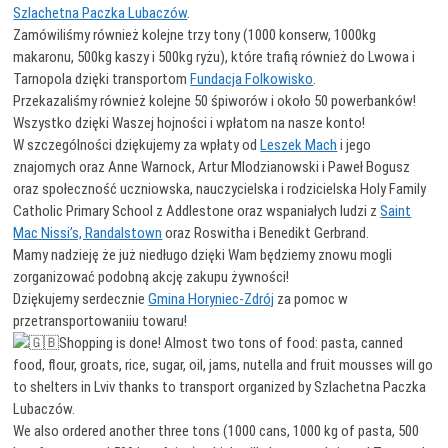
Szlachetna Paczka Lubaczów
.
Zamówiliśmy również kolejne trzy tony (1000 konserw, 1000kg
makaronu, 500kg kaszy i 500kg ryżu), które trafią również do Lwowa i
Tarnopola dzięki transportom
Fundacja Folkowisko
.
Przekazaliśmy również kolejne 50 śpiworów i około 50 powerbanków!
Wszystko dzięki Waszej hojności i wpłatom na nasze konto!
W szczególności dziękujemy za wpłaty od
Leszek Mach
i jego
znajomych oraz Anne Warnock, Artur Mlodzianowski i Paweł Bogusz
oraz społeczność uczniowska, nauczycielska i rodzicielska Holy Family
Catholic Primary School z Addlestone oraz wspaniałych ludzi z
Saint
Mac Nissi’s, Randalstown
oraz Roswitha i Benedikt Gerbrand.
Mamy nadzieję że już niedługo dzięki Wam będziemy znowu mogli
zorganizować podobną akcję zakupu żywności!
Dziękujemy serdecznie
Gmina Horyniec-Zdrój
za pomoc w
przetransportowaniiu towaru!
Shopping is done! Almost two tons of food: pasta, canned
food, flour, groats, rice, sugar, oil, jams, nutella and fruit mousses will go
to shelters in Lviv thanks to transport organized by Szlachetna Paczka
Lubaczów.
We also ordered another three tons (1000 cans, 1000 kg of pasta, 500