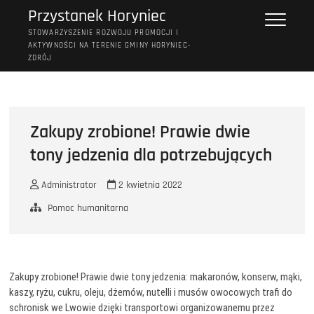
Przejdź
Przystanek Horyniec
do
STOWARZYSZENIE ROZWOJU PROMOCJI I
treści
AKTYWNOŚCI NA TERENIE GMINY HORYNIEC-
ZDRÓJ
Zakupy zrobione! Prawie dwie
tony jedzenia dla potrzebujących
Administrator
2 kwietnia 2022
Pomoc humanitarna
Zakupy zrobione! Prawie dwie tony jedzenia: makaronów, konserw, mąki,
kaszy, ryżu, cukru, oleju, dżemów, nutelli i musów owocowych trafi do
schronisk we Lwowie dzięki transportowi organizowanemu przez