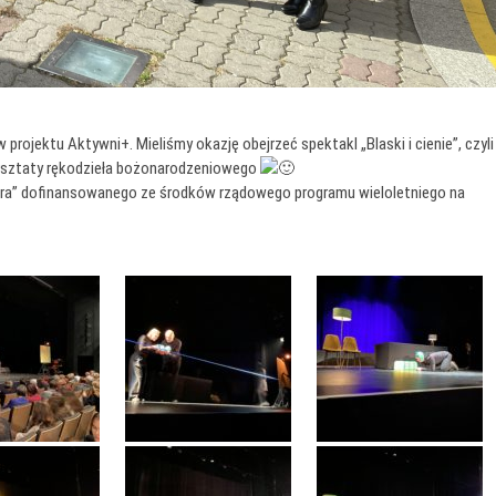
jektu Aktywni+. Mieliśmy okazję obejrzeć spektakl „Blaski i cienie”, czyli
arsztaty rękodzieła bożonarodzeniowego
iora” dofinansowanego ze środków rządowego programu wieloletniego na