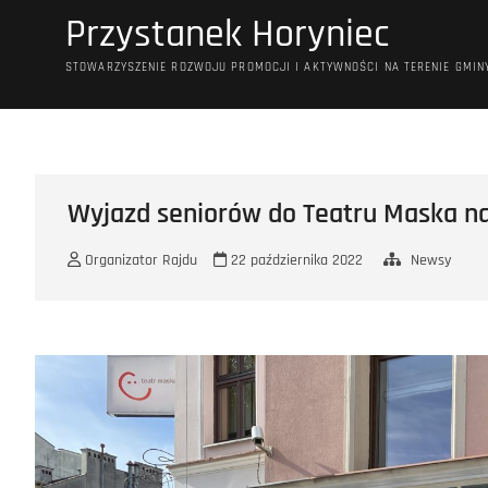
Przejdź
Przystanek Horyniec
do
treści
STOWARZYSZENIE ROZWOJU PROMOCJI I AKTYWNOŚCI NA TERENIE GMIN
Wyjazd seniorów do Teatru Maska na s
Organizator Rajdu
22 października 2022
Newsy