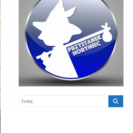
Szukaj
…