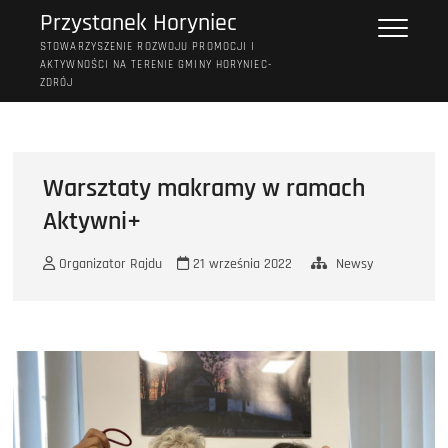
Przejdź
Przystanek Horyniec
do
STOWARZYSZENIE ROZWOJU PROMOCJI I
treści
AKTYWNOŚCI NA TERENIE GMINY HORYNIEC-
ZDRÓJ
Warsztaty makramy w ramach
Aktywni+
Organizator Rajdu
21 września 2022
Newsy