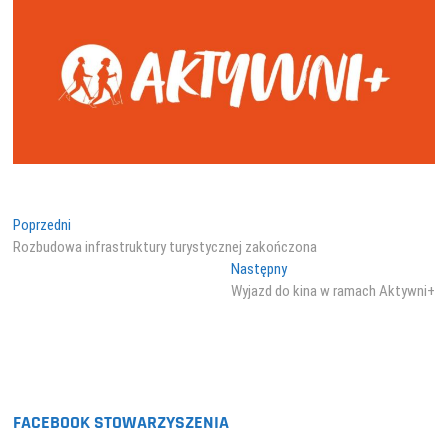
Nawigacja
Poprzedni
Poprzedni
wpis:
Rozbudowa infrastruktury turystycznej zakończona
wpisu
Następny
Następny
wpis:
Wyjazd do kina w ramach Aktywni+
FACEBOOK STOWARZYSZENIA