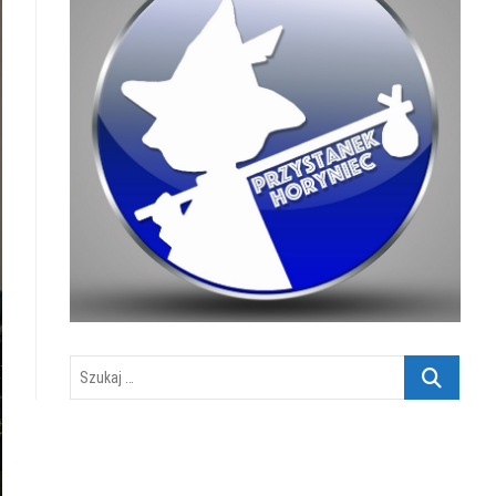
Szukaj
…