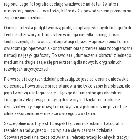
regionu. Jego fotografie cechuje wrażliwość na detal, światło i
atmosferę miejsca – wartości, które dziś z powodzeniem przenosi na
zupełnie inne medium.
Obecnie artysta podjął twórczą próbę adaptacji własnych fotografii do
techniki drzeworytu. Proces ten wymaga nie tylko umiejętności
technicznych, ale również interpretacji obrazu – uproszczenia formy,
świadomego operowania kontrastem oraz przeniesienia fotograficznej
narracji na język graficzny. To swoiste „tłumaczenie obrazu” z jednego
medium na drugie staje się przestrzenią dla nowych, oryginalnych
rozwiązań artystycznych.
Pierwsze efekty tych działań pokazują, że jest to kierunek niezwykle
obiecujący. Powstające prace stanowią nie tylko zapis krajobrazu, ale
jego twórczą reinterpretację – łącząc dokumentacyjny charakter
fotografii z ekspresją i tradycją drzeworytu. Dzięki temu lokalne
dziedzictwo zyskuje nową formę wyrazu, a jednocześnie pozostaje
silnie zakorzenione w miejscu swojego powstania.
Szczególnie istotny jest tu aspekt łączenia dziedzin – fotografii i
rzemiosła tradycyjnego – co wpisuje się w szersze działania
Stowarzyszenia na rzecz ożywiania i reinterpretacji lokalnych tradycji.