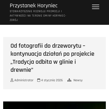
Przejdź
Przystanek Horyniec
do
STOWARZYSZENIE ROZWOJU PROMOCJI I
treści
AKTYWNOŚCI NA TERENIE GMINY HORYNIEC-
ZDRÓJ
Od fotografii do drzeworytu –
kontynuacja działań po projekcie
„Tradycja odbita w glinie i
drewnie”
Administrator
4 stycznia 2026
Newsy