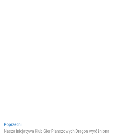
Nawigacja
Poprzedni
Poprzedni
wpis:
Nasza inicjatywa Klub Gier Planszowych Dragon wyróżniona
wpisu