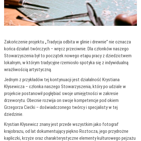
Zakończenie projektu „Tradycja odbita w glinie i drewnie” nie oznacza
końca działań twórczych – wręcz przeciwnie. Dla członków naszego
Stowarzyszenia był to początek nowego etapu pracy z dziedzictwem
lokalnym, w którym tradycyjne rzemiosło spotyka się z indywidualną
wrażliwością artystyczną.
Jednym z przykładów tej kontynuacji jest działalność Krystiana
Kłysewicza – członka naszego Stowarzyszenia, który po udziale w
projekcie postanowił pogłębiać swoje umiejętności w zakresie
drzeworytu. Obecnie rozwija on swoje kompetencje pod okiem
Grzegorza Ciećki – doświadczonego twórcy i specjalisty w tej
dziedzinie.
Krystian Kłysewicz znany jest przede wszystkim jako fotograf
krajobrazu, od lat dokumentujący piękno Roztocza, jego przydrożne
kapliczki, krzyże oraz charakterystyczne elementy kulturowego pejzażu