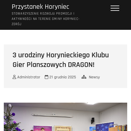
Przejdź
Przystanek Horyniec
do
STOWARZYSZENIE ROZWOJU PROMOCJI I
treści
AKTYWNOŚCI NA TERENIE GMINY HORYNIEC-
ZDRÓJ
3 urodziny Horynieckiego Klubu
Gier Planszowych DRAGON!
Administrator
21 grudnia 2025
Newsy