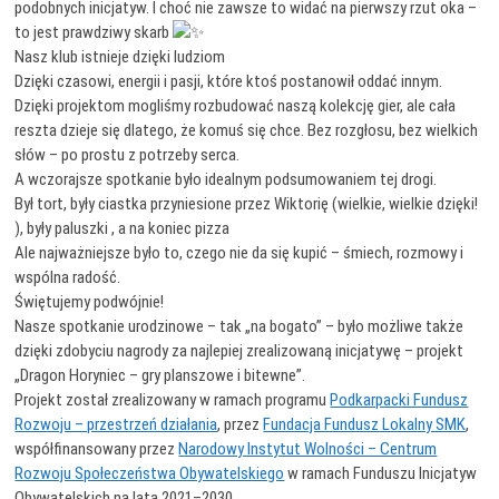
podobnych inicjatyw. I choć nie zawsze to widać na pierwszy rzut oka –
to jest prawdziwy skarb
Nasz klub istnieje dzięki ludziom
Dzięki czasowi, energii i pasji, które ktoś postanowił oddać innym.
Dzięki projektom mogliśmy rozbudować naszą kolekcję gier, ale cała
reszta dzieje się dlatego, że komuś się chce. Bez rozgłosu, bez wielkich
słów – po prostu z potrzeby serca.
A wczorajsze spotkanie było idealnym podsumowaniem tej drogi.
Był tort, były ciastka przyniesione przez Wiktorię (wielkie, wielkie dzięki!
), były paluszki , a na koniec pizza
Ale najważniejsze było to, czego nie da się kupić – śmiech, rozmowy i
wspólna radość.
Świętujemy podwójnie!
Nasze spotkanie urodzinowe – tak „na bogato” – było możliwe także
dzięki zdobyciu nagrody za najlepiej zrealizowaną inicjatywę – projekt
„Dragon Horyniec – gry planszowe i bitewne”.
Projekt został zrealizowany w ramach programu
Podkarpacki Fundusz
Rozwoju – przestrzeń działania
, przez
Fundacja Fundusz Lokalny SMK
,
współfinansowany przez
Narodowy Instytut Wolności – Centrum
Rozwoju Społeczeństwa Obywatelskiego
w ramach Funduszu Inicjatyw
Obywatelskich na lata 2021–2030.